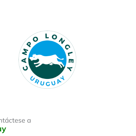
ontáctese a
uy